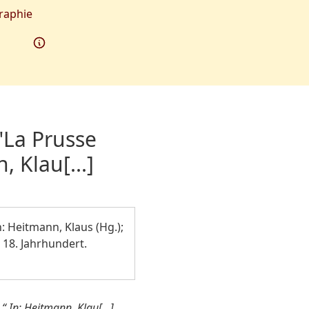
raphie
"La Prusse
, Klau[...]
: Heitmann, Klaus (Hg.);
 18. Jahrhundert.
 In: Heitmann, Klau[...],