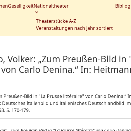
nen
Geselligkeit
Nationaltheater
Bibliog
Theaterstücke A-Z
Veranstaltungen nach Jahr sortiert
, Volker: „Zum Preußen-Bild in 
" von Carlo Denina.“ In: Heitmann
 Preußen-Bild in "La Prusse littéraire" von Carlo Denina.“ In
 Deutsches Italienbild und italienisches Deutschlandbild im
3. S. 170-179.
ker: „Zum Preußen-Bild in "La Prusse littéraire" von Carlo Denina.“