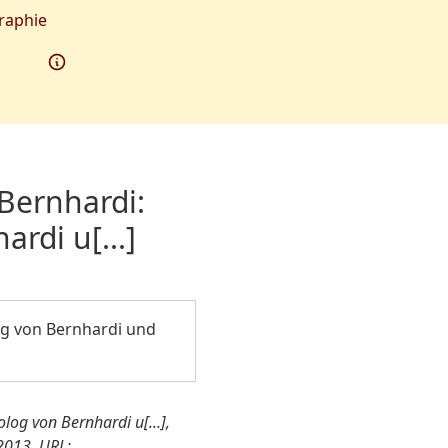
raphie
Bernhardi:
ardi u[...]
log von Bernhardi und
olog von Bernhardi u[...],
2013. URL: