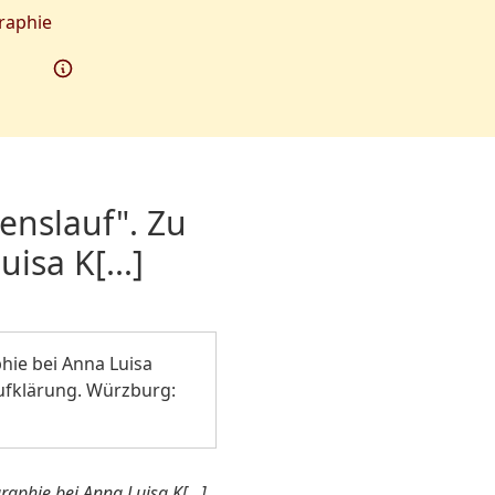
raphie
enslauf". Zu
sa K[...]
hie bei Anna Luisa
 Aufklärung. Würzburg:
aphie bei Anna Luisa K[...],