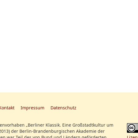
Kontakt
Impressum
Datenschutz
nvorhaben „Berliner Klassik. Eine Großstadtkultur um
2013) der Berlin-Brandenburgischen Akademie der
en war Teil des von Bund und Ländern geförderten
Lizen