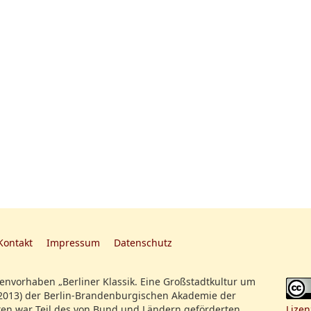
Kontakt
Impressum
Datenschutz
nvorhaben „Berliner Klassik. Eine Großstadtkultur um
2013) der Berlin-Brandenburgischen Akademie der
en war Teil des von Bund und Ländern geförderten
Lizen