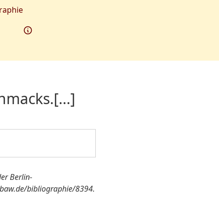
raphie
hmacks.[...]
der Berlin-
bbaw.de/bibliographie/8394.