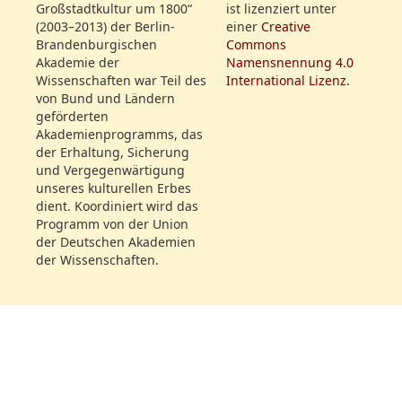
Mad. Schröck
Dateiname:
Großstadtkultur um 1800“
ist lizenziert unter
Hr. Herdt
Hr. Holzbecher
(2003–2013) der Berlin-
einer
Creative
SBB_IIIA_yp_4824_2100_18070130_120.jpg
Mll. Schick
Brandenburgischen
Commons
Hr. Reinwald
Akademie der
Namensnennung 4.0
Wissenschaften war Teil des
International Lizenz
.
Mll. Mebus
Dateiname:
von Bund und Ländern
Mad. Bethmann
SBB_IIIA_yp_4824_2100_18070219_140.jpg
geförderten
Hr. Holzbecher
Akademienprogramms, das
der Erhaltung, Sicherung
und Vergegenwärtigung
Dateiname:
unseres kulturellen Erbes
SBB_IIIA_yp_4824_2100_18070208_129.jpg
dient. Koordiniert wird das
Programm von der Union
der Deutschen Akademien
der Wissenschaften.
Dateiname:
SBB_IIIA_yp_4824_2100_18070304_153.jpg
Dateiname:
SBB_IIIA_yp_4824_2100_18070702_272.jpg