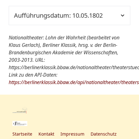
180
Ort der
NT
von A-Z:
5. A. v. Kotzebue
Aufführung::
Aufführungsdatum: 10.05.1802
Quelle:
SBBPK Ms. boruss., Quart
Nationaltheater
Lohn der Wahrheit. Sch. in
180
Ort der
NT S1
von A-Z:
5. A. v. Kotzebue
Nationaltheater: Lohn der Wahrheit (bearbeitet von
Aufführung::
Klaus Gerlach), Berliner Klassik, hrsg. v. der Berlin-
Quelle:
SBBPK Ms. boruss., Quart
Brandenburgischen Akademie der Wissenschaften,
Nationaltheater
Lohn der Wahrheit,
180
2003-2013. URL:
von A-Z:
Schauspiel in 5 Akten
https://berlinerklassik.bbaw.de/nationaltheater/theaterstue
Link zu den API-Daten:
Quelle:
Annalen 1802, S. 351
https://berlinerklassik.bbaw.de/api/nationaltheater/theater
Startseite
Kontakt
Impressum
Datenschutz