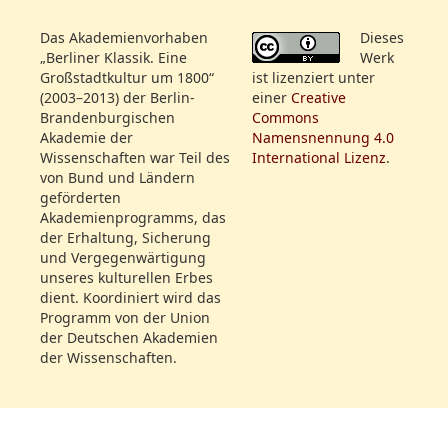
Rollenfeld:
Hr. Labes
Dateiname:
Das Akademienvorhaben
Dieses
Hr. Kaselitz
SBB_IIIA_yp_4824_2100_18080428_119.jpg
„Berliner Klassik. Eine
Werk
Hr. Weitzmann
Großstadtkultur um 1800“
ist lizenziert unter
Mlle. Fleck
(2003–2013) der Berlin-
einer
Creative
Brandenburgischen
Commons
Dateiname:
Akademie der
Namensnennung 4.0
SBB_IIIA_yp_4824_2100_18080523_143.jpg
Wissenschaften war Teil des
International Lizenz
.
von Bund und Ländern
geförderten
Akademienprogramms, das
der Erhaltung, Sicherung
Dateiname:
und Vergegenwärtigung
SBB_IIIA_yp_4824_2100_18080915_238.jpg
unseres kulturellen Erbes
dient. Koordiniert wird das
Programm von der Union
der Deutschen Akademien
der Wissenschaften.
Dateiname:
SBB_IIIA_yp_4824_2100_18090201_032.jpg