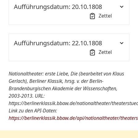
Aufführungsdatum: 20.10.1808
Zettel
Uhrzeit:
18:30
Aufführungsdatum: 22.10.1808
Ort der
NT S1
Zettel
Aufführung::
Uhrzeit:
18:30
Nationaltheater
Die erste Liebe. Lustspiel in
Nationaltheater: erste Liebe, Die (bearbeitet von Klaus
von A-Z:
Drey Akten, von Madame
Gerlach), Berliner Klassik, hrsg. v. der Berlin-
Ort der
NT S1
Weißenthurn
Brandenburgischen Akademie der Wissenschaften,
Aufführung::
2003-2013. URL:
Quelle:
ThZ SBBPK
https://berlinerklassik.bbaw.de/nationaltheater/theaterstue
Nationaltheater
Die erste Liebe. Lustspiel in
Link zu den API-Daten:
von A-Z:
Drey Akten, von Madame
weitere
Zum Erstenmale
https://berlinerklassik.bbaw.de/api/nationaltheater/theater
Weißenthurn
Informationen:
[danach: Der
Opernschneider]
Quelle:
ThZ SBBPK