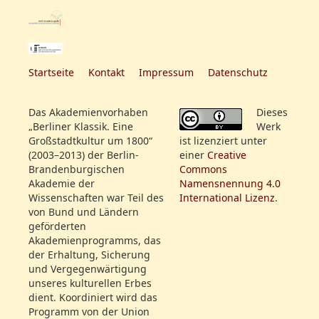
Rollenfeld:
Mad. Bethmann
weitere
Zum Erstenmale wiederholt
Hr. Stich
Informationen:
[danach: Die Einschiffung
Hr. Unzelmann
nach Cythere]
Hr. Gern d. Sohn
Startseite
Kontakt
Impressum
Datenschutz
Hr. Kaselitz
Rollenfeld:
Mad. Bethmann
Mlle. Unzelmann
Das Akademienvorhaben
Dieses
Hr. Stich
Mad. Sebastiani
„Berliner Klassik. Eine
Werk
Hr. Unzelmann
Hr. Bethmann
Großstadtkultur um 1800“
ist lizenziert unter
Hr. Gern d. Sohn
Hr. Benda
(2003–2013) der Berlin-
einer
Creative
Hr. Kaselitz
Hr. Leidel
Brandenburgischen
Commons
Mlle. Unzelmann
Akademie der
Namensnennung 4.0
Hr. Bessel
Wissenschaften war Teil des
International Lizenz
.
Mad. Sebastiani
Hr. Labes
von Bund und Ländern
Hr. Bethmann
geförderten
Hr. Benda
Akademienprogramms, das
Hr. Leidel
der Erhaltung, Sicherung
Hr. Bessel
und Vergegenwärtigung
unseres kulturellen Erbes
Hr. Labes
dient. Koordiniert wird das
Programm von der Union