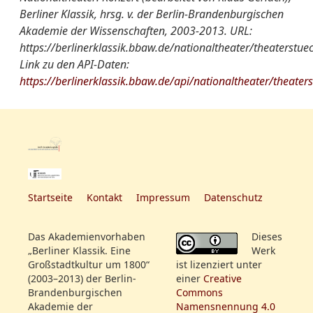
Aufführung::
Berliner Klassik, hrsg. v. der Berlin-Brandenburgischen
Akademie der Wissenschaften, 2003-2013. URL:
Nationaltheater
[Konzert von Bernhard
https://berlinerklassik.bbaw.de/nationaltheater/theaterstue
von A-Z:
Romberg]
Link zu den API-Daten:
https://berlinerklassik.bbaw.de/api/nationaltheater/theater
Quelle:
HSZ 1806, Nr. 31
weitere
[Die Ankündigung enthält
Informationen:
keine Programmhinnweise]
Rollenfeld:
Sowohl der Königl. Sänger
Herr Tombolini wird die
Startseite
Kontakt
Impressum
Datenschutz
Güte haben mich durch
seinen ausgezeichneten
Das Akademienvorhaben
Dieses
Gesang zu unterstützen, als
„Berliner Klassik. Eine
Werk
auch Herr Meyer Bär durch
Großstadtkultur um 1800“
ist lizenziert unter
sein vorzügliches Spiel [...]
(2003–2013) der Berlin-
einer
Creative
Bernhard Romberg,
Brandenburgischen
Commons
Mitglied der Königl. Kapelle
Akademie der
Namensnennung 4.0