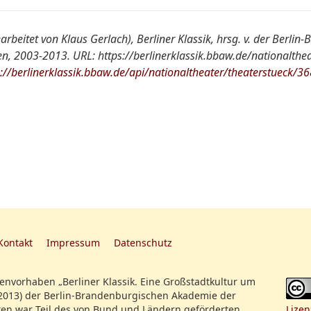
NT S2
arbeitet von Klaus Gerlach), Berliner Klassik, hrsg. v. der Berli
, 2003-2013. URL: https://berlinerklassik.bbaw.de/nationalthea
:
[Konzert mit Anton Brizzi]
s://berlinerklassik.bbaw.de/api/nationaltheater/theaterstueck/36
HSZ 1806, Nr. 19
Mad. Marchetti, Herr Möser und Herr Bärman
berühmten Fagottisten Herrn Ritter, werden 
durch ihre Talente unterstützen, und ich we
Meisterstücke vorzüglicher Komponisten vor
haben.
Kontakt
Impressum
Datenschutz
nvorhaben „Berliner Klassik. Eine Großstadtkultur um
2013) der Berlin-Brandenburgischen Akademie der
en war Teil des von Bund und Ländern geförderten
Lizen