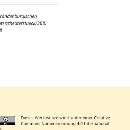
n-Brandenburgischen
ter/theaterstueck/368.
8
n, Eleve des
solches [das Konzert]
rde verschiedene
zutragen die Ehre
Dieses Werk ist lizenziert unter einer
Creative
Commons Namensnennung 4.0 International
z
.