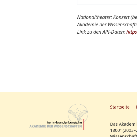
Ort der Aufführung::
Nationaltheater: Konzert (be
Akademie der Wissenschaften
Nationaltheater von A-Z
Link zu den API-Daten:
http
Quelle:
Rollenfeld:
Startseite
Das Akademie
1800“ (2003–
Wissenschaft