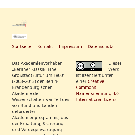
Rollenfeld:
Erster Theil.
Ouvertüre von Gluck.
Requiem von Mozart.
Zweiter Theil.
Eine solenne Messe vom
Startseite
Kontakt
Impressum
Datenschutz
Abt Vogler.
Die Sänger und
Das Akademienvorhaben
Dieses
Sängerinnen des Königl.
„Berliner Klassik. Eine
Werk
National-Theaters werden
Großstadtkultur um 1800“
ist lizenziert unter
die Güte haben, diese
(2003–2013) der Berlin-
einer
Creative
Musikaufführung zu
Brandenburgischen
Commons
unterstützen. Die in der
Akademie der
Namensnennung 4.0
Wissenschaften war Teil des
International Lizenz
.
Messe vorkommenden
von Bund und Ländern
concertirenden Solo's
geförderten
haben die Königlichen
Akademienprogramms, das
Kammer-Musiker, Hr. Ritter
der Erhaltung, Sicherung
und Hr. Tausch gefälligst
und Vergegenwärtigung