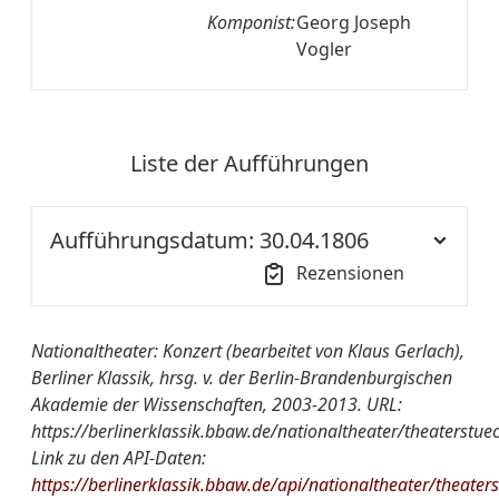
Komponist:
Georg Joseph
Vogler
Liste der Aufführungen
Aufführungsdatum: 30.04.1806
Rezensionen
Ort der
NT S1
Nationaltheater: Konzert (bearbeitet von Klaus Gerlach),
Aufführung::
Berliner Klassik, hrsg. v. der Berlin-Brandenburgischen
Akademie der Wissenschaften, 2003-2013. URL:
Nationaltheater
Concert spirituel
https://berlinerklassik.bbaw.de/nationaltheater/theaterstue
von A-Z:
Link zu den API-Daten:
https://berlinerklassik.bbaw.de/api/nationaltheater/theater
Quelle:
HSZ 1806, Nr. 50