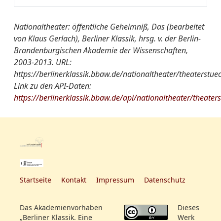
Quelle:
VZ 1802, Nr. 83
Nationaltheater
Das öffentliche Geheimniß,
weitere
zum erstenmal wiederholt
Ort der
NT S1
von A-Z:
Lustspiel in 3 Akten
Nationaltheater: öffentliche Geheimniß, Das (bearbeitet
Informationen:
Aufführung::
von Klaus Gerlach), Berliner Klassik, hrsg. v. der Berlin-
Quelle:
VZ 1802, Nr. 88
Brandenburgischen Akademie der Wissenschaften,
Nationaltheater
Das öffentliche Geheimniß,
2003-2013. URL:
von A-Z:
Lustspiel in 3 Akten
https://berlinerklassik.bbaw.de/nationaltheater/theaterstue
Link zu den API-Daten:
Quelle:
VZ 1802, Nr. 95
https://berlinerklassik.bbaw.de/api/nationaltheater/theater
Startseite
Kontakt
Impressum
Datenschutz
Das Akademienvorhaben
Dieses
„Berliner Klassik. Eine
Werk