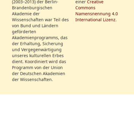
Mlle. Maaß
Drey Scenen aus dem
(2003–2013) der Berlin-
einer
Creative
Mad. Sebastiani
Mad. Sebastiani
Intermezzo, oder: Der
Brandenburgischen
Commons
Hr. Wurm
Akademie der
Namensnennung 4.0
Hr. Wurm
Landjunker in der Residenz,
Wissenschaften war Teil des
International Lizenz
.
Hr. Gern Sohn
Hr. Gern Sohn
vom Hrn. v. Kotzebue
von Bund und Ländern
Hr. Benda
Hr. Benda
geförderten
Rollenfeld:
Hr. Mattausch
Akademienprogramms, das
Mad. Bethmann
der Erhaltung, Sicherung
und Vergegenwärtigung
Hr. Rebenstein
unseres kulturellen Erbes
Mlle. Maaß
dient. Koordiniert wird das
Mad. Sebastiani
Programm von der Union
Hr. Wurm
der Deutschen Akademien
Hr. Gern Sohn
der Wissenschaften.
Hr. Benda
Dateiname:
SBB_IIIA_yp_4824_2100_18100620_172.jpg