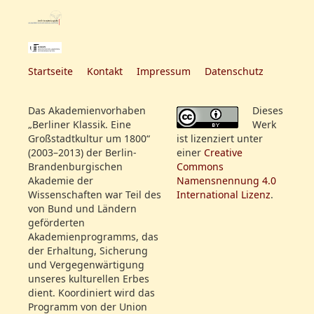
Hr. Mattausch
Rollenfeld:
Hr. Gern Sohn
Mad. Böheim
Hr. Maurer
Mlle. Wreden
Hr. Mattausch
Mlle. Reinwald
Startseite
Kontakt
Impressum
Datenschutz
Mad. Böheim
Hr. Bessel Sohn
Mlle. Wreden
Iffland
Das Akademienvorhaben
Dieses
Mlle. Reinwald
Hr. Rüthling S.
„Berliner Klassik. Eine
Werk
Hr. Bessel Sohn
Hr. Buggenhagen
Großstadtkultur um 1800“
ist lizenziert unter
Hr. Herdt
Hr. Labes
(2003–2013) der Berlin-
einer
Creative
Iffland
Mad. Beschort
Brandenburgischen
Commons
Hr. Rüthling S.
Akademie der
Namensnennung 4.0
Hr. Reinwald
Wissenschaften war Teil des
International Lizenz
.
Hr. Buggenhagen
Hr. Leidel
von Bund und Ländern
Hr. Labes
Hr. Kaselitz
geförderten
Mad. Beschort
Hr. Rüthling
Akademienprogramms, das
Hr. Reinwald
Hr. Wauer
der Erhaltung, Sicherung
Hr. Leidel
und Vergegenwärtigung
Hr. Benda
unseres kulturellen Erbes
Hr. Kaselitz
Hr. Rehfeldt
dient. Koordiniert wird das
Hr. Wauer
Hr. Bessel
Programm von der Union