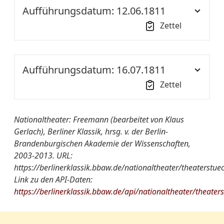
Aufführungsdatum: 12.06.1811
Zettel
Uhrzeit:
18:00
Aufführungsdatum: 16.07.1811
Ort der
NT S1
Zettel
Aufführung::
Ort der
NT S1
Nationaltheater
Freemann. Schauspiel in
Nationaltheater: Freemann (bearbeitet von Klaus
Aufführung::
von A-Z:
Vier Akten, von J. E. Jester
Gerlach), Berliner Klassik, hrsg. v. der Berlin-
Brandenburgischen Akademie der Wissenschaften,
Nationaltheater
Freemann. Schauspiel in
Quelle:
ThZ SBBPK
2003-2013. URL:
von A-Z:
Vier Akten, von J. E. Jester
https://berlinerklassik.bbaw.de/nationaltheater/theaterstue
weitere
[danach: Der Verräther]
Link zu den API-Daten:
Quelle:
ThZ SBBPK
Informationen:
https://berlinerklassik.bbaw.de/api/nationaltheater/theater
weitere
[davor: Die jähzornige Frau]
Rollenfeld:
Hr. Gern Sohn
Informationen:
Hr. Maurer