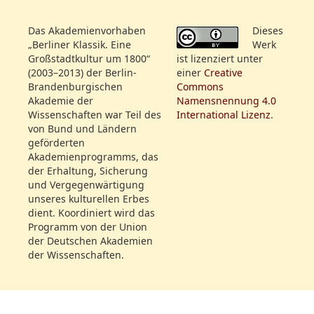
Das Akademienvorhaben
Dieses
„Berliner Klassik. Eine
Werk
Großstadtkultur um 1800“
ist lizenziert unter
(2003–2013) der Berlin-
einer
Creative
Brandenburgischen
Commons
Akademie der
Namensnennung 4.0
Wissenschaften war Teil des
International Lizenz
.
von Bund und Ländern
geförderten
Akademienprogramms, das
der Erhaltung, Sicherung
Dateiname:
und Vergegenwärtigung
unseres kulturellen Erbes
ThHStAW_A_10419_A_18031208_275.jpg
dient. Koordiniert wird das
Programm von der Union
der Deutschen Akademien
der Wissenschaften.