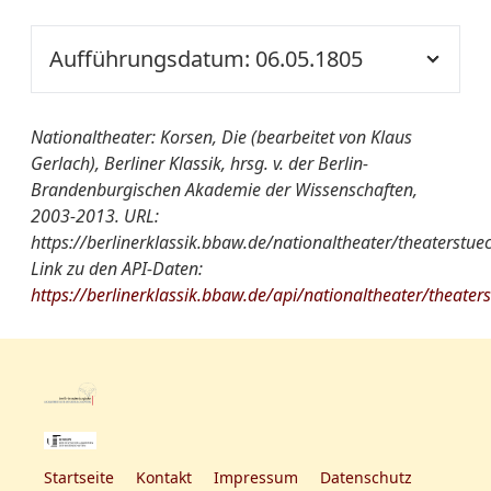
Nationaltheater
Die Korsen
Herrn von Kotzebue
Ort der
NT S1
von A-Z:
Aufführung::
Aufführungsdatum: 06.05.1805
Quelle:
ThZ THW
Quelle:
HSZ 1804, Nr. 37
Nationaltheater
Die Corsen
Ort der
NT S1
von A-Z:
weitere
[danach: Alexis]
Nationaltheater: Korsen, Die (bearbeitet von Klaus
Aufführung::
Informationen:
Gerlach), Berliner Klassik, hrsg. v. der Berlin-
Quelle:
HSZ 1804, Nr. 82
Brandenburgischen Akademie der Wissenschaften,
Nationaltheater
Die Corsen
Rollenfeld:
2003-2013. URL:
von A-Z:
weitere
[danach: Der Gutherzige]
https://berlinerklassik.bbaw.de/nationaltheater/theaterstue
Informationen:
Link zu den API-Daten:
Quelle:
HSZ 1805, Nr. 54
https://berlinerklassik.bbaw.de/api/nationaltheater/theater
Startseite
Kontakt
Impressum
Datenschutz