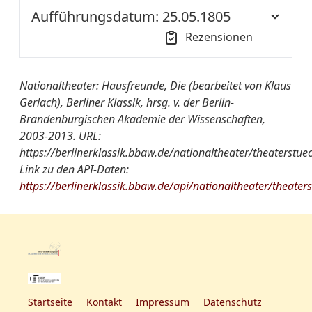
Aufführung::
Aufführungsdatum: 25.05.1805
Quelle:
HSZ 1805, Nr. 37
Rezensionen
Nationaltheater
Die Hausfreunde
von A-Z:
Ort der
NT S1
Nationaltheater: Hausfreunde, Die (bearbeitet von Klaus
Aufführung::
Quelle:
HSZ 1805, Nr. 48
Gerlach), Berliner Klassik, hrsg. v. der Berlin-
Brandenburgischen Akademie der Wissenschaften,
Nationaltheater
Die Hausfreunde
2003-2013. URL:
von A-Z:
https://berlinerklassik.bbaw.de/nationaltheater/theaterstue
Link zu den API-Daten:
Quelle:
HSZ 1805, Nr. 63
https://berlinerklassik.bbaw.de/api/nationaltheater/theater
Rezension:
Zeitung:
Haude- und
Spenersche
Zeitung
Aufführungsdatum:
1805-05-28
Startseite
Kontakt
Impressum
Datenschutz