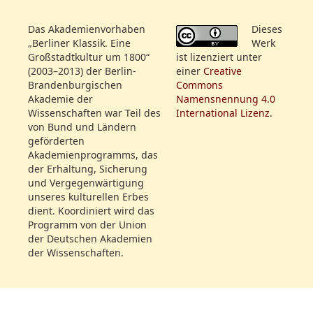
Nummer:
64
Das Akademienvorhaben
Dieses
Autor:
gez.: - n -
„Berliner Klassik. Eine
Werk
Großstadtkultur um 1800“
ist lizenziert unter
[Julius von
(2003–2013) der Berlin-
einer
Creative
Voß]
Brandenburgischen
Commons
Akademie der
Namensnennung 4.0
Wissenschaften war Teil des
International Lizenz
.
Seit einigen Tagen fällt das
von Bund und Ländern
Repertoir sehr erfreulich
geförderten
aus. Wir sahen Hrn. Iffland
Akademienprogramms, das
heute wieder in einer seiner
der Erhaltung, Sicherung
vorzüglichsten Rollen, und
und Vergegenwärtigung
unseres kulturellen Erbes
er spielte mit großem
dient. Koordiniert wird das
Aufwand von Lust und
Programm von der Union
Kraft. Wie sehr er den
der Deutschen Akademien
Charakter durch die
der Wissenschaften.
Kleidung zu bestimmen
weiß, diese so manchem
Schauspieler mangelnde