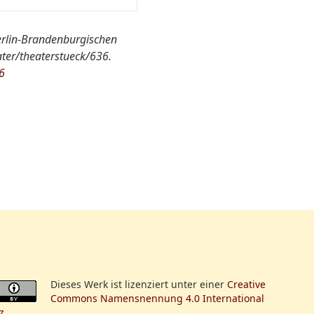
 Berlin-Brandenburgischen
ter/theaterstueck/636.
t in Einem Akt,
6
Dieses Werk ist lizenziert unter einer
Creative
Commons Namensnennung 4.0 International
z
.