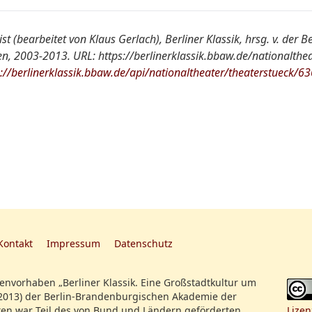
NT S1
ist (bearbeitet von Klaus Gerlach), Berliner Klassik, hrsg. v. der
, 2003-2013. URL: https://berlinerklassik.bbaw.de/nationalthea
:
Arlequins List. Pantomimisches Divertissemen
s://berlinerklassik.bbaw.de/api/nationaltheater/theaterstueck/63
getanzt von der Familie Kobler
ThZ SBBPK
Zum Erstenmale
[davor: Die Indianer in England]
Kontakt
Impressum
Datenschutz
nvorhaben „Berliner Klassik. Eine Großstadtkultur um
2013) der Berlin-Brandenburgischen Akademie der
en war Teil des von Bund und Ländern geförderten
Lizen