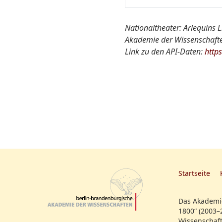
Ort der Aufführung::
Nationaltheater: Arlequins L
Akademie der Wissenschaften
Nationaltheater von A-Z
Link zu den API-Daten:
http
Quelle:
weitere Informationen:
Startseite
Das Akademie
1800“ (2003–
Wissenschaft