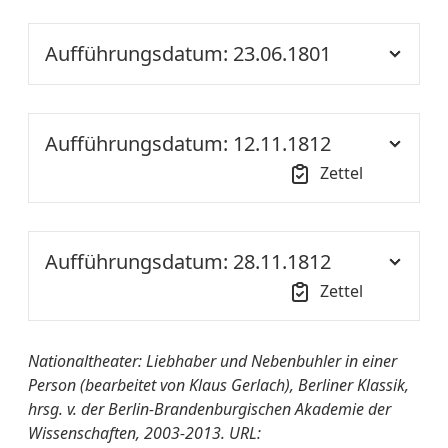
Aufführungsdatum: 23.06.1801
Ort der
NT
Aufführung::
Aufführungsdatum: 12.11.1812
Zettel
Nationaltheater
Liebhaber und
von A-Z:
Nebenbuhler in einer
Uhrzeit:
18:00
Person. L. in 4. a. v. Ziegler
Aufführungsdatum: 28.11.1812
Ort der
NT S1
Quelle:
SBBPK Ms. boruss., Quart
Zettel
Aufführung::
180
Ort der
NT S1
Nationaltheater
Liebhaber und
weitere
[danach:Das
Nationaltheater: Liebhaber und Nebenbuhler in einer
Aufführung::
von A-Z:
Nebenbuhler in einer
Informationen:
Milchmädchen]
Person (bearbeitet von Klaus Gerlach), Berliner Klassik,
Person. Altdeutsches
hrsg. v. der Berlin-Brandenburgischen Akademie der
Nationaltheater
Liebhaber und
Lustspiel in Vier Akten, von
Wissenschaften, 2003-2013. URL:
von A-Z:
Nebenbuhler in einer
Ziegler