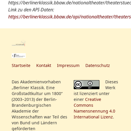
https://berlinerklassik.bbaw.de/nationaltheater/theaterstue
Person. Altdeutsches
Link zu den API-Daten:
Lustspiel in Vier Akten, von
Quelle:
ThZ SBBPK
https://berlinerklassik.bbaw.de/api/nationaltheater/theater
Ziegler
weitere
[danach: Der grüne
Quelle:
ThZ SBBPK
Informationen:
Domino]
Anzeige. Wegen
weitere
[davor: Die Vertrauten]
fortdauernder Krankheit
Informationen:
der Madame Müller, wird
Freytag, den 13. November,
Startseite
Kontakt
Impressum
Datenschutz
Rollenfeld:
Mlle. Ritzenfeldt
statt des Singspiels:
Hr. Gern S.
Röschen, genannt
Das Akademienvorhaben
Dieses
Hr. Maurer
Aescherling,
„Berliner Klassik. Eine
Werk
Hr. Kaselitz
gegeben:Raphael, Lustspiel
Großstadtkultur um 1800“
ist lizenziert unter
Hr. Unzelmann
in 1 Akt. Hierauf: Die
(2003–2013) der Berlin-
einer
Creative
Mad. Schröck
respectable Gesellschaft,
Brandenburgischen
Commons
Hr. Reinwald
Akademie der
Namensnennung 4.0
Posse in 1 Akt. Und das
Wissenschaften war Teil des
International Lizenz
.
Mad. Sebastiani
komische Singspiel in 1 Akt.
von Bund und Ländern
Hr. Berger
Die beiden Blinden von
geförderten