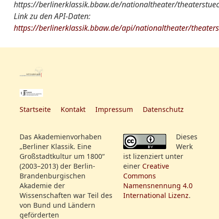
Rollenfeld:
Hr. Herdt
https://berlinerklassik.bbaw.de/nationaltheater/theaterstue
Nationaltheater
Der Strich durch die
Informationen:
Mlle. Fleck
Link zu den API-Daten:
von A-Z:
Rechnung. Lustspiel in 4
Mad. Esperstedt
https://berlinerklassik.bbaw.de/api/nationaltheater/theater
Akten, von J. F. Jünger
Rollenfeld:
Hr. Herdt
Hr. Stich
Mlle. Fleck
Hr. Stümer
Quelle:
ThZ SBBPK
Mad. Esperstedt
Hr. Maurer
Hr. Stich
Mlle. Leist
weitere
[danach: Das Hausgesinde]
Hr. Stümer
Hr. Gern S.
Informationen:
Bekanntmachung. Bei dem
Hr. Maurer
Hr. Kaselitz
Kastellan Hernn Leist ist zu
Mlle. Leist
Hr. Benda
Startseite
Kontakt
Impressum
Datenschutz
haben: Ouverture aus dem
Hr. Gern S.
musikalischen Quodlibet:
Hr. Kaselitz
Das Akademienvorhaben
Dieses
Der Kapellmeister aus
Hr. Benda
„Berliner Klassik. Eine
Werk
Venedig, Preis 8 Groschen,
Großstadtkultur um 1800“
ist lizenziert unter
so wie die Ariette: Der Wein
(2003–2013) der Berlin-
einer
Creative
erfreut des Menschen Herz,
Brandenburgischen
Commons
Preis 4 Groschen
Akademie der
Namensnennung 4.0
Wissenschaften war Teil des
International Lizenz
.
von Bund und Ländern
Rollenfeld:
Hr. Herdt
geförderten