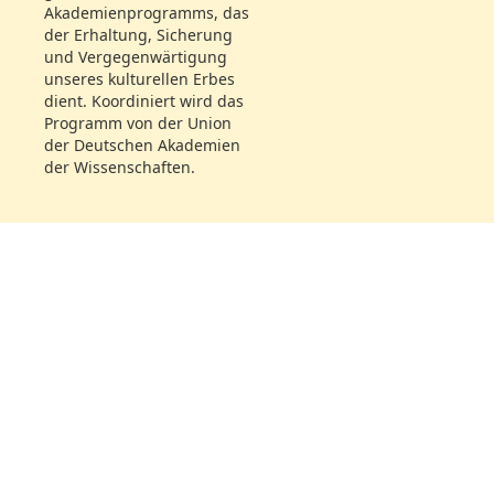
Mlle. Fleck
Akademienprogramms, das
Mad. Esperstedt
der Erhaltung, Sicherung
Hr. Stich
und Vergegenwärtigung
unseres kulturellen Erbes
Hr. Stümer
dient. Koordiniert wird das
Hr. Maurer
Programm von der Union
Mlle. Leist
der Deutschen Akademien
Hr. Gern S.
der Wissenschaften.
Hr. Kaselitz
Hr. Benda
Dateiname:
SBB_IIIA_yp_4824_2100_18131002_263.jpg