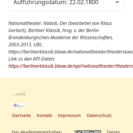
Aufführungsdatum: 22.02.1800
Quelle:
SBBPK Ms. boruss., Quart
weitere
[danach: Das neue
Nationaltheater
Der Nabob
180
Informationen:
Jahrhundert]
Ort der
NT
von A-Z:
Nationaltheater: Nabob, Der (bearbeitet von Klaus
Aufführung::
weitere
[danach: Das neue
Gerlach), Berliner Klassik, hrsg. v. der Berlin-
Quelle:
SBBPK Ms. boruss., Quart
Informationen:
Jahrhundert]
Brandenburgischen Akademie der Wissenschaften,
Nationaltheater
Der Nabob oder das
180
2003-2013. URL:
von A-Z:
Geheimniß. Sch. in 5. A.
https://berlinerklassik.bbaw.de/nationaltheater/theaterstue
weitere
[danach: Das neue
Link zu den API-Daten:
Quelle:
SBBPK Ms. boruss., Quart
Informationen:
Jahrhundert]
https://berlinerklassik.bbaw.de/api/nationaltheater/theater
180
weitere
[danach: Das neue
Informationen:
Jahrhundert]
Startseite
Kontakt
Impressum
Datenschutz
Das Akademienvorhaben
Dieses