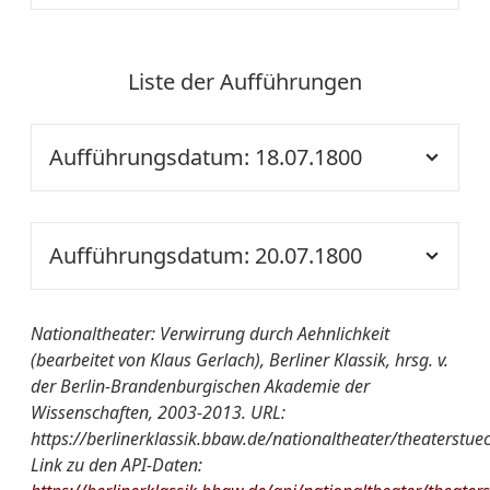
Liste der Aufführungen
Aufführungsdatum: 18.07.1800
Ort der
NT
Aufführung::
Aufführungsdatum: 20.07.1800
Nationaltheater
Verwirrung durch
Ort der
NT
von A-Z:
Aehnlichkeit. Sg. in 2. A.
Nationaltheater: Verwirrung durch Aehnlichkeit
Aufführung::
Musik v. Marco Portogallo
(bearbeitet von Klaus Gerlach), Berliner Klassik, hrsg. v.
der Berlin-Brandenburgischen Akademie der
Nationaltheater
Verwirrung durch
Quelle:
SBBPK Ms. boruss., Quart
Wissenschaften, 2003-2013. URL:
von A-Z:
Aehnlichkeit
180
https://berlinerklassik.bbaw.de/nationaltheater/theaterstue
Link zu den API-Daten:
Quelle:
SBBPK Ms. boruss., Quart