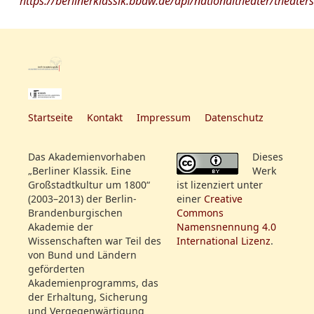
https://berlinerklassik.bbaw.de/api/nationaltheater/theater
180
Startseite
Kontakt
Impressum
Datenschutz
Das Akademienvorhaben
Dieses
„Berliner Klassik. Eine
Werk
Großstadtkultur um 1800“
ist lizenziert unter
(2003–2013) der Berlin-
einer
Creative
Brandenburgischen
Commons
Akademie der
Namensnennung 4.0
Wissenschaften war Teil des
International Lizenz
.
von Bund und Ländern
geförderten
Akademienprogramms, das
der Erhaltung, Sicherung
und Vergegenwärtigung