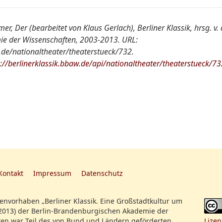
NT
r, Der (bearbeitet von Klaus Gerlach), Berliner Klassik, hrsg. v. 
e der Wissenschaften, 2003-2013. URL:
:
Der Tabuletkrämer, L. in 1. A.
w.de/nationaltheater/theaterstueck/732.
s://berlinerklassik.bbaw.de/api/nationaltheater/theaterstueck/73
SBBPK Ms. boruss., Quart 180
Zum erstenmal und zum Benefiz für HE Unz
[danach: Graf Albert]
Kontakt
Impressum
Datenschutz
nvorhaben „Berliner Klassik. Eine Großstadtkultur um
2013) der Berlin-Brandenburgischen Akademie der
en war Teil des von Bund und Ländern geförderten
Lizen