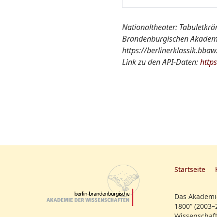
Ort der Aufführung::
Nationaltheater: Tabuletkräme
Brandenburgischen Akademi
Nationaltheater von A-Z
https://berlinerklassik.bba
Link zu den API-Daten:
http
Quelle:
weitere Informationen:
Startseite
Das Akademie
1800“ (2003–
Wissenschaft