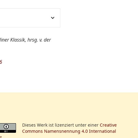
er Klassik, hrsg. v. der
 5. A. v. Iffland
6
Dieses Werk ist lizenziert unter einer
Creative
Commons Namensnennung 4.0 International
z
.