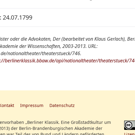
 24.07.1799
NT
er oder die Advokaten, Der (bearbeitet von Klaus Gerlach), Berlin
kademie der Wissenschaften, 2003-2013. URL:
:
Der Zimmermeister, oder: die Advokaten, Sch. in
w.de/nationaltheater/theaterstueck/746.
s://berlinerklassik.bbaw.de/api/nationaltheater/theaterstueck/74
SBBPK Ms. boruss., Quart 180
Kontakt
Impressum
Datenschutz
nvorhaben „Berliner Klassik. Eine Großstadtkultur um
2013) der Berlin-Brandenburgischen Akademie der
en war Teil des von Bund und Ländern geförderten
Lizen