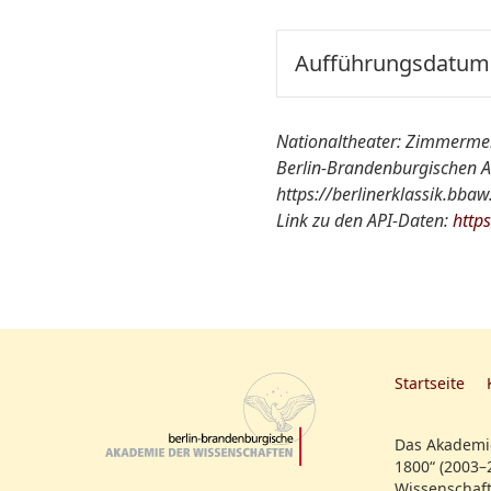
Aufführungsdatum:
Ort der Aufführung::
Nationaltheater: Zimmermeist
Berlin-Brandenburgischen A
Nationaltheater von A-Z
https://berlinerklassik.bba
Link zu den API-Daten:
http
Quelle:
Startseite
Das Akademie
1800“ (2003–
Wissenschaft