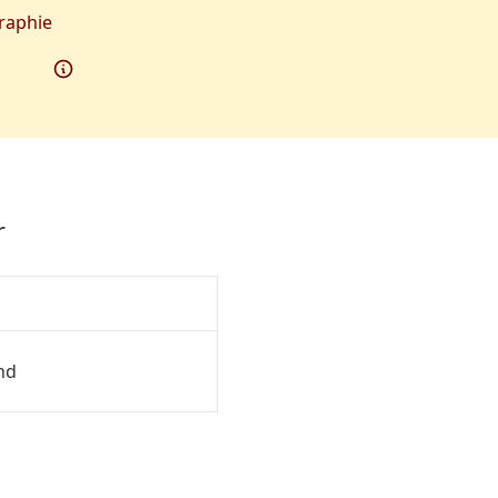
raphie
r
nd