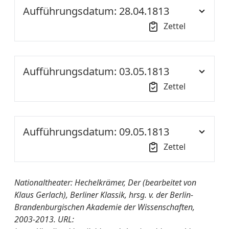
Aufführungsdatum: 28.04.1813
Zettel
Uhrzeit:
18:00
Aufführungsdatum: 03.05.1813
Ort der
NT S1
Zettel
Aufführung::
Uhrzeit:
18:00
Nationaltheater
Der Hechelkrämer.
von A-Z:
Komische Oper in 3 Akten,
Aufführungsdatum: 09.05.1813
Ort der
NT S1
mit Tänzen. Musik von
Zettel
Aufführung::
Friedrich von Drieberg.
Uhrzeit:
18:00
Nationaltheater
Der Hechelkrämer.
Quelle:
ThZ SBBPK
Nationaltheater: Hechelkrämer, Der (bearbeitet von
von A-Z:
Komische Oper in 3 Akten,
Klaus Gerlach), Berliner Klassik, hrsg. v. der Berlin-
Ort der
NT S1
mit Tänzen. Musik von
weitere
Zum Erstenmale
Brandenburgischen Akademie der Wissenschaften,
Aufführung::
Friedrich von Drieberg.
Informationen:
2003-2013. URL: