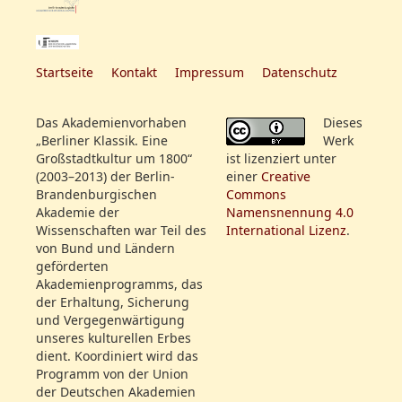
weitere
Zum Erstenmale
Informationen:
[davor: Die Ehemänner als
Junggesellen]
Startseite
Kontakt
Impressum
Datenschutz
[davor:] Concert für die
Flöte, von G. A. Schneider,
Das Akademienvorhaben
Dieses
geblasen von Herrn
„Berliner Klassik. Eine
Werk
Gabrielsky
Großstadtkultur um 1800“
ist lizenziert unter
(2003–2013) der Berlin-
einer
Creative
Rollenfeld:
Hr. Labes
Brandenburgischen
Commons
Mlle. Leist
Akademie der
Namensnennung 4.0
Wissenschaften war Teil des
International Lizenz
.
Hr. Stümer
von Bund und Ländern
Mad. Müller
geförderten
Mlle. Gern
Akademienprogramms, das
Hr. Blume
der Erhaltung, Sicherung
Mad. Sebastiani
und Vergegenwärtigung
unseres kulturellen Erbes
Hr. Rehfeldt
dient. Koordiniert wird das
Programm von der Union
der Deutschen Akademien