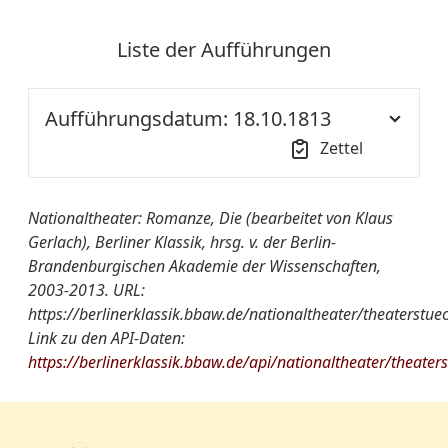
Liste der Aufführungen
Aufführungsdatum: 18.10.1813
Zettel
Ort der
NT S1
Nationaltheater: Romanze, Die (bearbeitet von Klaus
Aufführung::
Gerlach), Berliner Klassik, hrsg. v. der Berlin-
Brandenburgischen Akademie der Wissenschaften,
Nationaltheater
Die Romanze. Komisches
2003-2013. URL:
von A-Z:
Singspiel in 1 Akt, nach dem
https://berlinerklassik.bbaw.de/nationaltheater/theaterstue
Französischen des Loraux,
Link zu den API-Daten:
frei bearbeitet. Musik von
https://berlinerklassik.bbaw.de/api/nationaltheater/theater
Berton
Quelle:
ThZ SBBPK