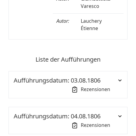
Varesco
Autor:
Lauchery
Étienne
Liste der Aufführungen
Aufführungsdatum: 03.08.1806
Rezensionen
Ort der
NT S1
Aufführung::
Aufführungsdatum: 04.08.1806
Rezensionen
Nationaltheater
Idomeneus, König von
von A-Z:
Creta, Singspiel in 3 Akten,