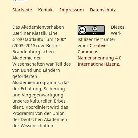
October. Im Opernhause:
Startseite
Kontakt
Impressum
Datenschutz
Rollenfeld:
Hr. Beschort
zur Höchsten Geburtsfeier
Mad. Schröck
Seiner Königlichen Hoheit
Das Akademienvorhaben
Dieses
Hr. Lemm
des Kronzprinzen Friedrich
„Berliner Klassik. Eine
Werk
Mad. Eunike
Wilhelm von Preußen, Rede
Großstadtkultur um 1800“
ist lizenziert unter
Mad. Sebastiani
von Herklots. Hierauf zum
(2003–2013) der Berlin-
einer
Creative
Erstenmale: Ferdinand
Brandenburgischen
Commons
Akademie der
Namensnennung 4.0
Cortez, oder: Die
Wissenschaften war Teil des
International Lizenz
.
Eroberung von Mexiko,
von Bund und Ländern
Oper in 3 Akten, mit Tänzen
geförderten
und Chören. Musik von
Akademienprogramms, das
Spontini, aus dem
der Erhaltung, Sicherung
und Vergegenwärtigung
Französischen übersetzt
Dateiname:
unseres kulturellen Erbes
von J. O. H. Schaum. Billets
SBB_IIIA_yp_4824_2100_18140922_267.jpg
dient. Koordiniert wird das
zu den Logen, Parquet und
Programm von der Union
dem Parterre zu dieser
Dateiname:
der Deutschen Akademien
Vorstellung, sind bei dem
der Wissenschaften.
SBB_IIIA_yp_4824_2100_18140927_272.jpg
Kastellan Herrn Dölz im