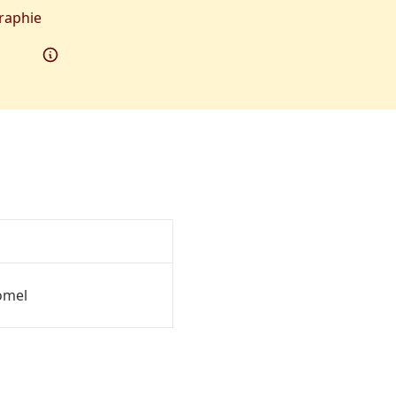
raphie
ömel