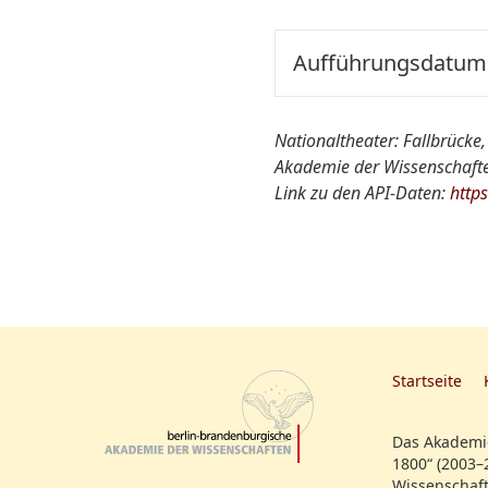
Aufführungsdatum:
Ort der Aufführung::
Nationaltheater: Fallbrücke,
Akademie der Wissenschaften
Nationaltheater von A-Z
Link zu den API-Daten:
http
Quelle:
weitere Informationen:
Startseite
Das Akademie
1800“ (2003–
Wissenschaft