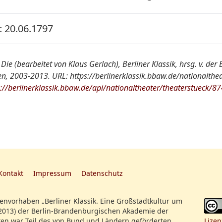
 20.06.1797
NT
 Die (bearbeitet von Klaus Gerlach), Berliner Klassik, hrsg. v. de
, 2003-2013. URL: https://berlinerklassik.bbaw.de/nationalthea
:
Die Fallbrücke, Lustspiel in 5 Akten
s://berlinerklassik.bbaw.de/api/nationaltheater/theaterstueck/87
JTK 1797, 3/I, S. 89
Gefiel nicht
Kontakt
Impressum
Datenschutz
nvorhaben „Berliner Klassik. Eine Großstadtkultur um
2013) der Berlin-Brandenburgischen Akademie der
en war Teil des von Bund und Ländern geförderten
Lizen