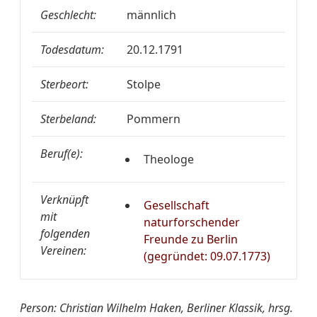
Geschlecht:
männlich
Todesdatum:
20.12.1791
Sterbeort:
Stolpe
Sterbeland:
Pommern
Beruf(e):
Theologe
Verknüpft
Gesellschaft
mit
naturforschender
folgenden
Freunde zu Berlin
Vereinen:
(gegründet: 09.07.1773)
Person: Christian Wilhelm Haken, Berliner Klassik, hrsg.