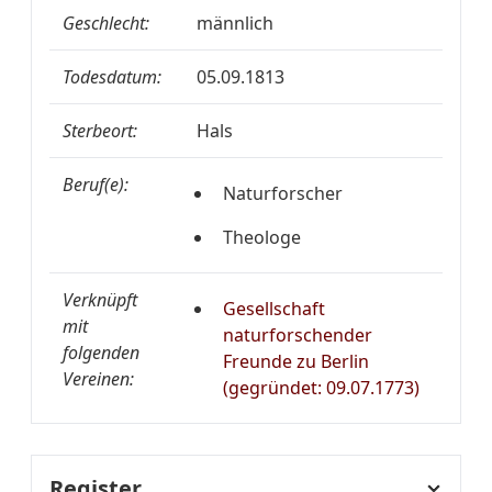
Geschlecht:
männlich
Todesdatum:
05.09.1813
Sterbeort:
Hals
Beruf(e):
Naturforscher
Theologe
Verknüpft
Gesellschaft
mit
naturforschender
folgenden
Freunde zu Berlin
Vereinen:
(gegründet: 09.07.1773)
Register