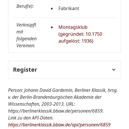
Beruf(e):
Fabrikant
Verknüpft
Montagsklub
mit
(gegründet: 10.1750
folgenden
aufgelöst: 1936)
Vereinen:
Register
Fachregister:
Wirtschaft
Person: Johann David Gardemin, Berliner Klassik, hrsg.
v. der Berlin-Brandenburgischen Akademie der
Wissenschaften, 2003-2013. URL:
Gruppen/Vereinigungen-
Montagsclub
https://berlinerklassik.bbaw.de/personen/6859.
Register:
Link zu den API-Daten:
https://berlinerklassik.bbaw.de/api/personen/6859