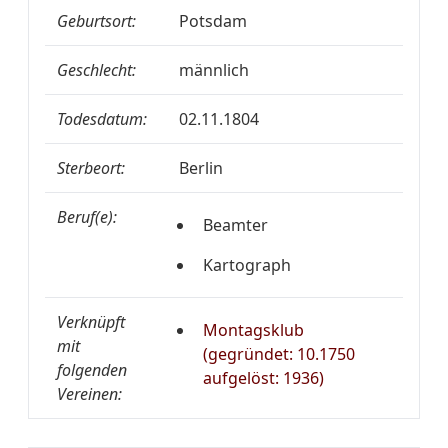
Geburtsort:
Potsdam
Geschlecht:
männlich
Todesdatum:
02.11.1804
Sterbeort:
Berlin
Beruf(e):
Beamter
Kartograph
Verknüpft
Montagsklub
mit
(gegründet: 10.1750
folgenden
aufgelöst: 1936)
Vereinen: