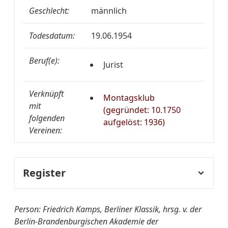
Geschlecht:
männlich
Todesdatum:
19.06.1954
Beruf(e):
Jurist
Verknüpft
Montagsklub
mit
(gegründet: 10.1750
folgenden
aufgelöst: 1936)
Vereinen:
Register
Fachregister:
Rechtswissenschaften
Person: Friedrich Kamps, Berliner Klassik, hrsg. v. der
Berlin-Brandenburgischen Akademie der