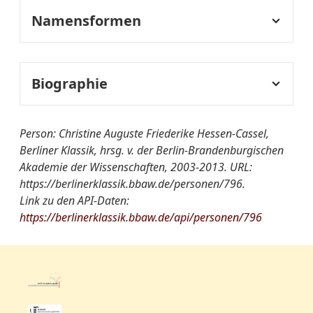
Namensformen
Geburtsname:
Auguste Friederike
Christine, Prinzessin v.
Biographie
Preußen
Lebenslauf:
1810
Person: Christine Auguste Friederike Hessen-Cassel,
Ehrenmitglied der
Berliner Klassik, hrsg. v. der Berlin-Brandenburgischen
Akademie der Künste.
Akademie der Wissenschaften, 2003-2013. URL:
https://berlinerklassik.bbaw.de/personen/796.
1812
Link zu den API-Daten:
Beteiligung an der
https://berlinerklassik.bbaw.de/api/personen/796
Ausstellung der AdK.