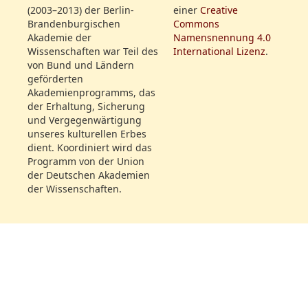
herüberzuziehn. Der
(2003–2013) der Berlin-
einer
Creative
Triumph der Kunst
Brandenburgischen
Commons
verwandelt sich in den
Akademie der
Namensnennung 4.0
Wissenschaften war Teil des
International Lizenz
.
Triumph der Schönheit. Das
von Bund und Ländern
Parterre verliehrt das
Dateiname:
geförderten
Gehör, indem es ganz Auge
SBB_IIIA_yp_4824_2100_18130501_118.jpg
Akademienprogramms, das
wird. Man muß der
der Erhaltung, Sicherung
Vorstellung des Pygmalion
und Vergegenwärtigung
unseres kulturellen Erbes
beygewohnt haben, um von
dient. Koordiniert wird das
dem großen und
Programm von der Union
allgemeinen Eindruck, den
Dateiname:
der Deutschen Akademien
diese Galathée machte, zu
der Wissenschaften.
SBB_IIIA_yp_4824_2100_18130828_229.jpg
urtheilen. Mögen die
Neider der Mad. Eunike ihr
vorwerfen, daß es eine
Dateiname:
stumme Rolle sey, in der sie
SBB_IIIA_yp_4824_2100_18140201_033.jpg
ihr größtes Glück mache;
welche Schauspielerin gäbe
nicht ihre Kunst hin, auf die