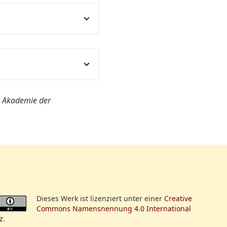
ffenbach (1792-1847)
manität.
en Akademie der
r nicht ermittelt
Dieses Werk ist lizenziert unter einer
Creative
Commons Namensnennung 4.0 International
z
.