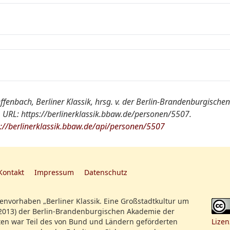
Dr. medicinae
vermutlich ein Sohn von Johann Friedrich Die
Mitglied der Gesellschaft der Freunde der Hu
Chirurgie
effenbach, Berliner Klassik, hrsg. v. der Berlin-Brandenburgisch
Weitere biographische Angaben konnten bishe
 URL: https://berlinerklassik.bbaw.de/personen/5507.
werden.
Register:
s://berlinerklassik.bbaw.de/api/personen/5507
Humanitätsgesellschaft
Kontakt
Impressum
Datenschutz
nvorhaben „Berliner Klassik. Eine Großstadtkultur um
2013) der Berlin-Brandenburgischen Akademie der
en war Teil des von Bund und Ländern geförderten
Lizen