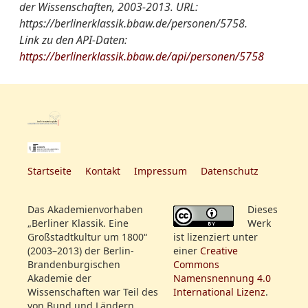
der Wissenschaften, 2003-2013. URL:
Stipendium)
https://berlinerklassik.bbaw.de/personen/5758.
1789
Gruppen/Vereinigungen-
Link zu den API-Daten:
Sing-Academie
bis 1791 Universität Halle
Register:
https://berlinerklassik.bbaw.de/api/personen/5758
(Kirchengeschichte)
Militärische
kurzzeitig Hauslehrer in der
Gesellschaft
Familie des
Oberforstmeisters von
Burgsdorf
1791
16.12. bis 1801 Gouverneur
Startseite
Kontakt
Impressum
Datenschutz
am Kadetteninstitut (Fach:
Militärenzyklopädie)
Das Akademienvorhaben
Dieses
1801
„Berliner Klassik. Eine
Werk
Professor am
Großstadtkultur um 1800“
ist lizenziert unter
Kadetteninstitut Berlin
(2003–2013) der Berlin-
einer
Creative
(Fach: Militärenzyklopädie)
Brandenburgischen
Commons
Akademie der
Namensnennung 4.0
1809
Wissenschaften war Teil des
International Lizenz
.
24.05. Mitglied der
von Bund und Ländern