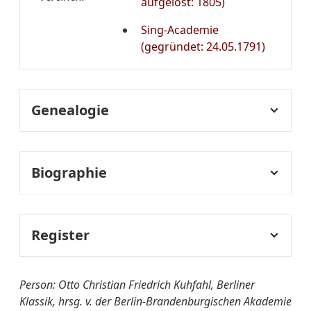
aufgelöst: 1805)
Sing-Academie
(gegründet: 24.05.1791)
Genealogie
Genealogie:
Vater: Johann Adam
Kuhfahl, 1. Prediger in
Biographie
Stolpe (gest. 1791) 1811,
11.02.: Heirat mit Bertha
Lebenslauf:
vollständiger Vorname:
Therbuch, keine Kinder
Otto Christian Friedrich
Register
1781
Realschule in Berlin
Fachregister:
1785
Bibliothekswesen
Person: Otto Christian Friedrich Kuhfahl, Berliner
Gymnasium zum Grauen
Klassik, hrsg. v. der Berlin-Brandenburgischen Akademie
Pädagogik
Kloster (Schindlersches