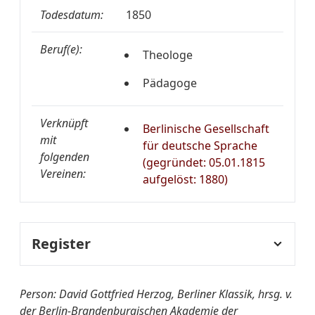
Todesdatum:
1850
Beruf(e):
Theologe
Pädagoge
Verknüpft
Berlinische Gesellschaft
mit
für deutsche Sprache
folgenden
(gegründet: 05.01.1815
Vereinen:
aufgelöst: 1880)
Register
Fachregister:
Pädagogik
Person: David Gottfried Herzog, Berliner Klassik, hrsg. v.
der Berlin-Brandenburgischen Akademie der