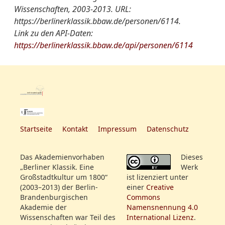
Wissenschaften, 2003-2013. URL:
Gruppen/Vereinigungen-
Berlinische Gesellschaft
https://berlinerklassik.bbaw.de/personen/6114.
Register:
für deutsche Sprache
Link zu den API-Daten:
https://berlinerklassik.bbaw.de/api/personen/6114
Startseite
Kontakt
Impressum
Datenschutz
Das Akademienvorhaben
Dieses
„Berliner Klassik. Eine
Werk
Großstadtkultur um 1800“
ist lizenziert unter
(2003–2013) der Berlin-
einer
Creative
Brandenburgischen
Commons
Akademie der
Namensnennung 4.0
Wissenschaften war Teil des
International Lizenz
.