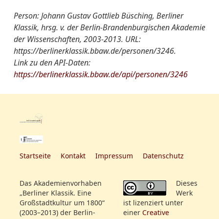
Mai 1829 Breslau)
Fachregister:
Germanistik
Archivar, Germanist
Person: Johann Gustav Gottlieb Büsching, Berliner
-
Sohn von Anton
Klassik, hrsg. v. der Berlin-Brandenburgischen Akademie
Friedrich Büsching (1724
der Wissenschaften, 2003-2013. URL:
Gruppen/Vereinigungen-
Humanitätsgesellschaft
- 1793), des Direktors des
https://berlinerklassik.bbaw.de/personen/3246.
Register:
Link zu den API-Daten:
Berlinische Gesellschaft
Gymnasiums zum
https://berlinerklassik.bbaw.de/api/personen/3246
für deutsche Sprache
Grauen Kloster und
Oberkonsistorialrats, der
Donnerstagsklub
auch Mitglied des
„Donnerstagskränzchens“
war
-
Dr. der Philosophie
-
zahlreiche Arbeiten zur
Startseite
Kontakt
Impressum
Datenschutz
deutschen
Altertumswissenschaft;
Das Akademienvorhaben
Dieses
Sammlung deutscher
„Berliner Klassik. Eine
Werk
Volkslieder
Großstadtkultur um 1800“
ist lizenziert unter
-
„Literarischer Grundriß
(2003–2013) der Berlin-
einer
Creative