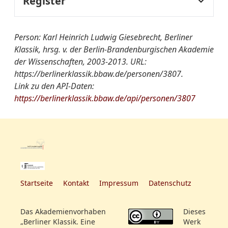
Register
lernt auf dem
Ludwig Giesebrecht als
Joachimsthalschen
Fachregister:
Dichter, Gelehrter und
Gymnasiallehrer
Gymnasium
Person: Karl Heinrich Ludwig Giesebrecht, Berliner
Schulmann dargestellt
Klassik, hrsg. v. der Berlin-Brandenburgischen Akademie
Pädagogik
von Franz Kern
1800
der Wissenschaften, 2003-2013. URL:
Studium der Philosophie
https://berlinerklassik.bbaw.de/personen/3807.
Institutionsregister:
und Theologie in Halle.
Link zu den API-Daten:
Berlinisch-Cöllnisches
https://berlinerklassik.bbaw.de/api/personen/3807
Gymnasium
Prof. am Berlinisch-
Köllnischen Gymnasium
Gruppen/Vereinigungen-
Humanitätsgesellschaft
Register:
seit 1812
Berlinische Gesellschaft
Mitglied der "Gesellschaft
für deutsche Sprache
der Freunde der
Humanität"
Startseite
Kontakt
Impressum
Datenschutz
Mitglied der Berlinischen
Das Akademienvorhaben
Dieses
Gesellschaft für Deutsche
„Berliner Klassik. Eine
Werk