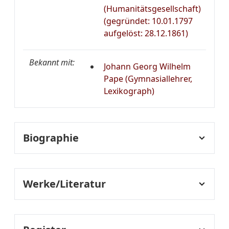
(Humanitätsgesellschaft)
(gegründet: 10.01.1797
aufgelöst: 28.12.1861)
Bekannt mit:
Johann Georg Wilhelm
Pape (Gymnasiallehrer,
Lexikograph)
Biographie
Lebenslauf:
1782
Karl Heinrich Ludwig
Werke/Literatur
Giesebrecht wird am 9. Juni
in Mirow in Mecklenburg-
Auswahlbibliographie
Strelitz geboren.
Ludwig Giesebrecht als
Sekundärliteratur:
Dichter