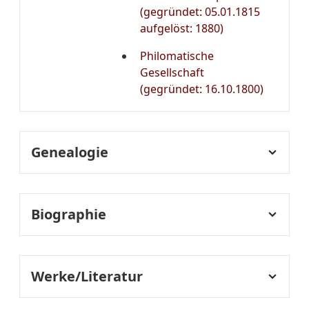
(gegründet: 05.01.1815
aufgelöst: 1880)
Philomatische
Gesellschaft
(gegründet: 16.10.1800)
Genealogie
Genealogie:
Ehefrau: Henriette,
geborene Rohleder
Biographie
(Eheschließung am 5.
August 1802)
Lebenslauf:
1773
Georg Gustav Samuel
Werke/Literatur
Köpke wird am 4. Oktober
in Medow bei Anklam