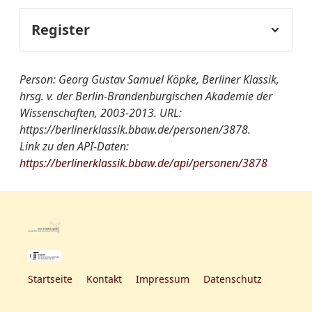
Auswahlbibliographie
geboren.
Nekrolog des Directors
Sekundärliteratur:
am Berlinischen
Register
1791
Gymnasium zum
Studium der Theologie in
grauen Kloster Herrn
Fachregister:
Pädagogik
Halle.
Georg Gustav Samuel
Person: Georg Gustav Samuel Köpke, Berliner Klassik,
Entsagt diesem Fach; Dr.
Köpke
hrsg. v. der Berlin-Brandenburgischen Akademie der
der Philosophie.
Wissenschaften, 2003-2013. URL:
Institutionsregister:
Berlinisch-Cöllnisches
https://berlinerklassik.bbaw.de/personen/3878.
Gymnasium
1793
Link zu den API-Daten:
Köpke wird Lehrer am
https://berlinerklassik.bbaw.de/api/personen/3878
Gymnasium zum
Berlinisch-Köllnischen
Grauen Kloster
Gymnasium.
Gruppen/Vereinigungen-
Humanitätsgesellschaft
1797
Register:
Lehrer am Berlinischen
Philomatische
Gymnasium zum Grauen
Gesellschaft
Kloster; später Mitdirektor.
Startseite
Kontakt
Impressum
Datenschutz
Berlinische Gesellschaft
1802