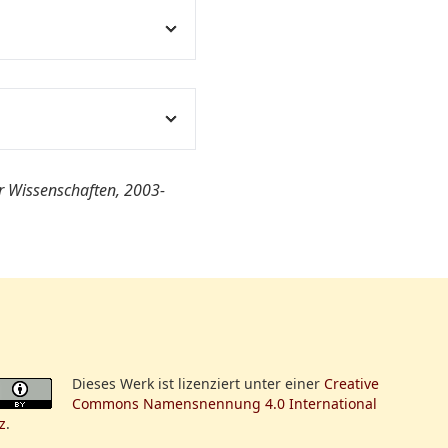
e
ht in
chte
en
er Wissenschaften, 2003-
Krieges" und Carl von
d Aspekte der
Dieses Werk ist lizenziert unter einer
Creative
Commons Namensnennung 4.0 International
z
.