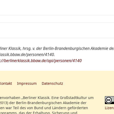
1810-1812 in Berlin Lehrer an der Kriegsschul
erteilte dem 15jährigen Kronprinzen Unterric
Große Soldaten der europäischen Geschi
Militärwissenschaft
Die Theorie von Clausewitz in den geistig
Auseinandersetzungen unserer Epoche
seit 1810 mit Marie von Brühl verheiratet
Militär
rliner Klassik, hrsg. v. der Berlin-Brandenburgischen Akademie d
ab 1812 in Rußland bei der Deutschen Legion
klassik.bbaw.de/personen/4140.
Klassiker der Kriegskunst
Register:
s://berlinerklassik.bbaw.de/api/personen/4140
Christlich-deutsche Tischgesellschaft
Politische Macht und politische Gewalt
Militärische Gesellschaft
Ein Vergleich von Sun Tzu "Die Kunst des 
Clausewitz "Vom Kriege" über Theorie un
Kontakt
Impressum
Datenschutz
Kriegsführung
nvorhaben „Berliner Klassik. Eine Großstadtkultur um
Von Alfred Vierkandt zu Carl v. Clausewitz
2013) der Berlin-Brandenburgischen Akademie der
en war Teil des von Bund und Ländern geförderten
Lizen
Carl von Clausewitz
ogramms, das der Erhaltung, Sicherung und