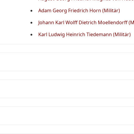
Adam Georg Friedrich Horn (Militär)
Johann Karl Wolff Dietrich Moellendorff (Mi
Karl Ludwig Heinrich Tiedemann (Militär)
Carl Philipp Gottlieb von Clausewitz; Carl Cla
Vater: Friedrich Gabriel Clausewitz Mutter: Fr
geb. Schmidt Geschwister: fünf
seit 1809 unter Scharnhorst im Kriegsministe