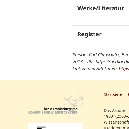
Werke/Literatur
Auswahlbibliographie
Primärliteratur:
Register
Fachregister:
Person: Carl Clausewitz, Be
Auswahlbibliographie
2013. URL: https://berliner
Sekundärliteratur:
Link zu den API-Daten:
Gruppen/Vereinigungen-
http
Startseite
Das Akademie
1800“ (2003–
Wissenschaft
Akademienpr