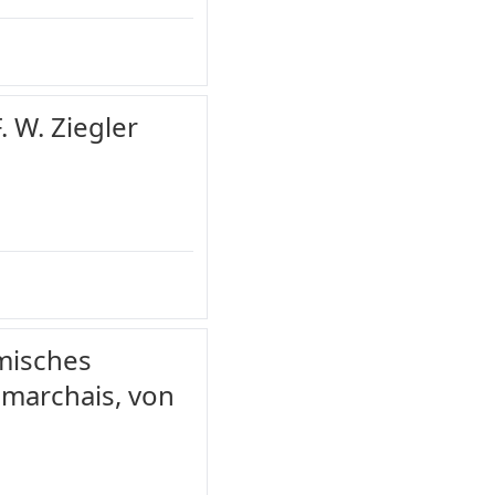
. W. Ziegler
omisches
umarchais, von