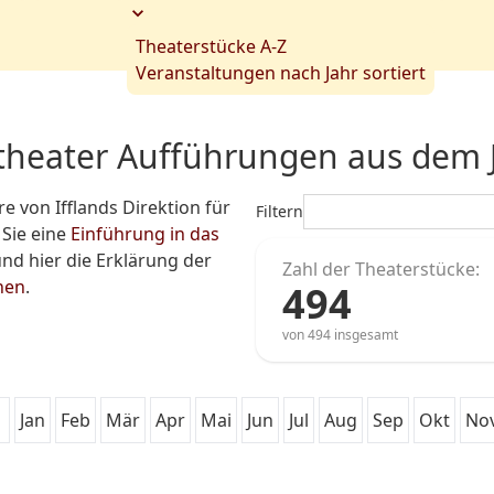
Theaterstücke A-Z
Veranstaltungen nach Jahr sortiert
theater Aufführungen aus dem 
e von Ifflands Direktion für
Filtern
 Sie eine
Einführung in das
nd hier die Erklärung der
Zahl der Theaterstücke:
hen
.
494
von 494 insgesamt
Jan
Feb
Mär
Apr
Mai
Jun
Jul
Aug
Sep
Okt
No